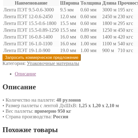
Наименование
Ширина
Толщина
Длина
Прочнос
Лента ПЭТ 9.5-0.6-3000
9.5 мм
0.60 мм
3000 м
195 кгс
Лента ПЭТ 12-0.6-2450
12.0 мм
0.60 мм
2450 м
230 кгс
Лента ПЭТ 15.5-0.6-1800
15.5 мм
0.60 мм
1800 м
295 кгс
Лента ПЭТ 15.5-0.89-1250
15.5 мм
0.89 мм
1250 м
450 кгс
Лента ПЭТ 16-0.8-1400
16.0 мм
0.80 мм
1400 м
420 кгс
Лента ПЭТ 16-1.0-1100
16.0 мм
1.00 мм
1100 м
540 кгс
Лента ПЭТ 19-1.0-900
19.0 мм
1.00 мм
900 м
710 кгс
Запросить коммерческое предложение
Категория:
Упаковочные материалы
Описание
Описание
• Количество на паллете:
48 рулонов
• Размер паллеты с лентой ДхШхВ:
1,25 х 1,20 х 2,10 м
• Вес паллеты:
примерно 950 кг
• Страна производства:
Россия
Похожие товары