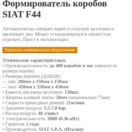
Формирователь коробов
SIAT F44
Автоматически собирает короб из плоской заготовки и
заклеивает дно. Может устанавливаться в линию или
отдельно. Прост в эксплуатации.
Запросить коммерческое предложение
Технические характеристики:
• Производительность:
до 480 коробов в час
(зависит от
размера короба)
• Размеры коробов (ДхШхВ):
— min:
200мм х 150мм х 150мм
— max:
450мм х 350мм х 450мм
• Емкость магазина заготовок:
150шт.
• Ширина клейкой ленты:
50мм
(опционально 75мм)
• Скорость приводных ремней:
21м/мин.
• Давление воздуха:
5.5-7.0 бар
• Расход воздуха:
48 л/цикл
• Электрическая сеть:
380В (0.36 кВт)
• Гарантия:
2 года
• Производитель:
SIAT S.P.A. (Италия)