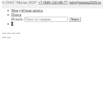
© ООО "Магма 2020"
+7 (846) 243-88-77
,
info@magma2020.ru
Моя учётная запись
Поиск
Искать:
Поиск
0