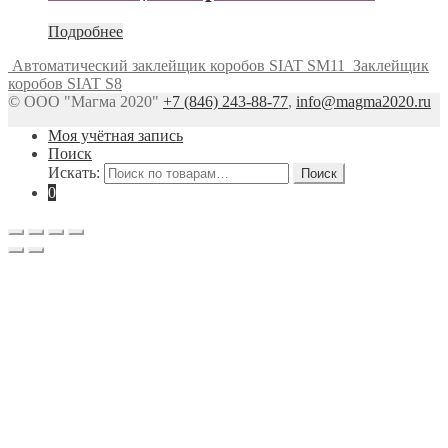
Подробнее
Автоматический заклейщик коробов SIAT SM11
Заклейщик
коробов SIAT S8
© ООО "Магма 2020"
+7 (846) 243-88-77
,
info@magma2020.ru
Моя учётная запись
Поиск
Искать:
Поиск
0