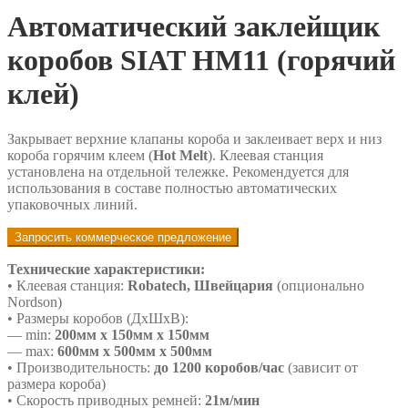
Автоматический заклейщик
коробов SIAT HM11 (горячий
клей)
Закрывает верхние клапаны короба и заклеивает верх и низ
короба горячим клеем (
Hot Melt
). Клеевая станция
установлена на отдельной тележке. Рекомендуется для
использования в составе полностью автоматических
упаковочных линий.
Запросить коммерческое предложение
Технические характеристики:
• Клеевая станция:
Robatech, Швейцария
(опционально
Nordson)
• Размеры коробов (ДхШхВ):
— min:
200мм х 150мм х 150мм
— max:
600мм х 500мм х 500мм
• Производительность:
до 1200 коробов/час
(зависит от
размера короба)
• Скорость приводных ремней:
21м/мин